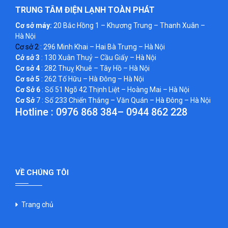
TRUNG TÂM ĐIỆN LẠNH TOÀN PHÁT
Cơ sở máy:
20 Bắc Hồng 1 – Khương Trung – Thanh Xuân –
Hà Nội
Cơ sở 2
: 296 Minh Khai – Hai Bà Trưng – Hà Nội
Cở sở 3
: 130 Xuân Thuỷ – Cầu Giấy – Hà Nội
Cơ sở 4
: 282 Thuỵ Khuê – Tây Hồ – Hà Nội
Cơ sở 5
: 262 Tố Hữu – Hà Đông – Hà Nội
Cơ Sở 6
: Số 51 Ngõ 42 Thịnh Liệt – Hoàng Mai – Hà Nội
Cơ Sở
7 : Số 233 Chiến Thắng – Văn Quán – Hà Đông – Hà Nội
Hotline :
0976 868 384
–
0944 862 228
VỀ CHÚNG TÔI
Trang chủ