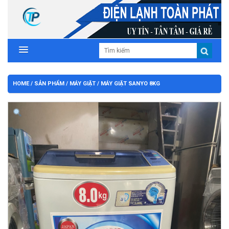
HOME
/
SẢN PHẨM
/
MÁY GIẶT
/ MÁY GIẶT SANYO 8KG