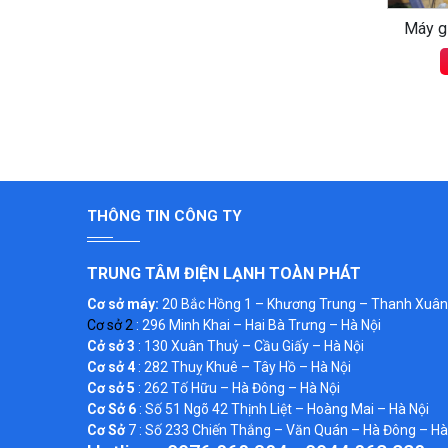
Máy g
THÔNG TIN CÔNG TY
TRUNG TÂM ĐIỆN LẠNH TOÀN PHÁT
Cơ sở máy:
20 Bắc Hồng 1 – Khương Trung – Thanh Xuân 
Cơ sở 2
: 296 Minh Khai – Hai Bà Trưng – Hà Nội
Cở sở 3
: 130 Xuân Thuỷ – Cầu Giấy – Hà Nội
Cơ sở 4
: 282 Thuỵ Khuê – Tây Hồ – Hà Nội
Cơ sở 5
: 262 Tố Hữu – Hà Đông – Hà Nội
Cơ Sở 6
: Số 51 Ngõ 42 Thịnh Liệt – Hoàng Mai – Hà Nội
Cơ Sở
7 : Số 233 Chiến Thắng – Văn Quán – Hà Đông – Hà