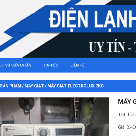
CH VỤ SỬA CHỮA
TIN TỨC
LIÊN HỆ
SẢN PHẨM
/
MÁY GIẶT
/ MÁY GIẶT ELECTROLUX 7KG
MÁY G
Tình trạ
Giá: 3.4