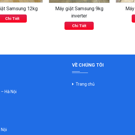
iặt Samsung 12kg
Máy giặt Samsung 9kg
Máy 
inverter
Chi Tiết
Chi Tiết
VỀ CHÚNG TÔI
Trang chủ
– Hà Nội
 Nội