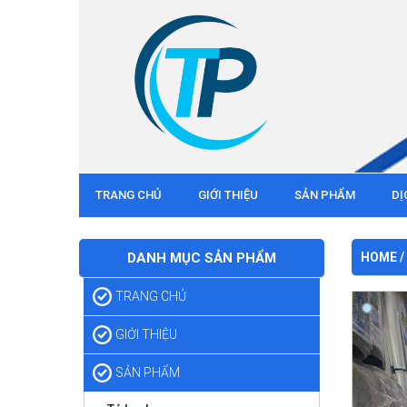
TRANG CHỦ
GIỚI THIỆU
SẢN PHẨM
DỊ
DANH MỤC SẢN PHẨM
HOME
/
TRANG CHỦ
GIỚI THIỆU
SẢN PHẨM