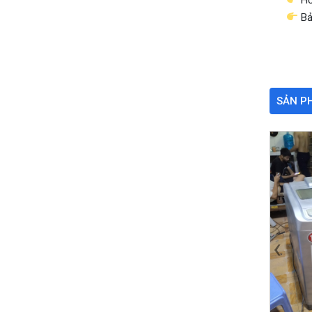
Bả
SẢN P
‹