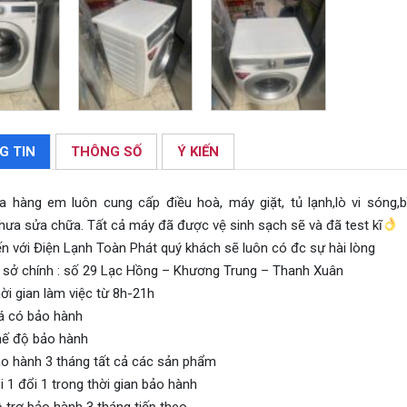
G TIN
THÔNG SỐ
Ý KIẾN
a hàng em luôn cung cấp điều hoà, máy giặt, tủ lạnh,lò vi sóng
hưa sửa chữa. Tất cả máy đã được vệ sinh sạch sẽ và đã test kĩ
n với Điện Lạnh Toàn Phát quý khách sẽ luôn có đc sự hài lòng
 sở chính : số 29 Lạc Hồng – Khương Trung – Thanh Xuân
ời gian làm việc từ 8h-21h
á có bảo hành
ế độ bảo hành
o hành 3 tháng tất cả các sản phẩm
 1 đổi 1 trong thời gian bảo hành
 trợ bảo hành 3 tháng tiếp theo