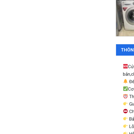
THÔN
Cử
bản,c
Đế
Cơ
Th
Gi
Ch
Bả
Lỗi
Hỗ