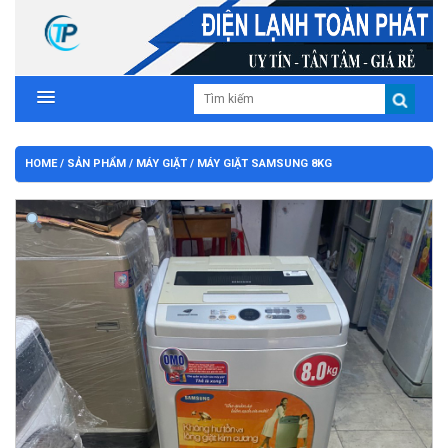
HOME
/
SẢN PHẨM
/
MÁY GIẶT
/ MÁY GIẶT SAMSUNG 8KG