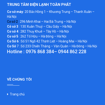
TRUNG TÂM ĐIỆN LẠNH TOÀN PHÁT
Cơ sở máy:
20 Bắc Hồng 1 – Khương Trung – Thanh Xuân –
Hà Nội
Cơ sở 2
: 296 Minh Khai – Hai Bà Trưng – Hà Nội
Cở sở 3
: 130 Xuân Thuỷ – Cầu Giấy – Hà Nội
Cơ sở 4
: 282 Thuỵ Khuê – Tây Hồ – Hà Nội
Cơ sở 5
: 262 Tố Hữu – Hà Đông – Hà Nội
Cơ Sở 6
: Số 51 Ngõ 42 Thịnh Liệt – Hoàng Mai – Hà Nội
Cơ Sở
7 : Số 233 Chiến Thắng – Văn Quán – Hà Đông – Hà Nội
Hotline :
0976 868 384
–
0944 862 228
VỀ CHÚNG TÔI
Trang chủ