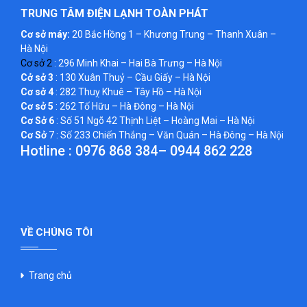
TRUNG TÂM ĐIỆN LẠNH TOÀN PHÁT
Cơ sở máy:
20 Bắc Hồng 1 – Khương Trung – Thanh Xuân –
Hà Nội
Cơ sở 2
: 296 Minh Khai – Hai Bà Trưng – Hà Nội
Cở sở 3
: 130 Xuân Thuỷ – Cầu Giấy – Hà Nội
Cơ sở 4
: 282 Thuỵ Khuê – Tây Hồ – Hà Nội
Cơ sở 5
: 262 Tố Hữu – Hà Đông – Hà Nội
Cơ Sở 6
: Số 51 Ngõ 42 Thịnh Liệt – Hoàng Mai – Hà Nội
Cơ Sở
7 : Số 233 Chiến Thắng – Văn Quán – Hà Đông – Hà Nội
Hotline :
0976 868 384
–
0944 862 228
VỀ CHÚNG TÔI
Trang chủ