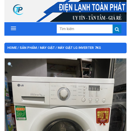
HOME
/
SẢN PHẨM
/
MÁY GIẶT
/ MÁY GIẶT LG INVERTER 7KG