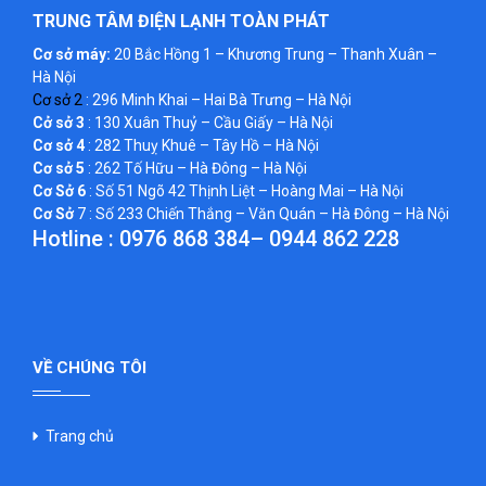
TRUNG TÂM ĐIỆN LẠNH TOÀN PHÁT
Cơ sở máy:
20 Bắc Hồng 1 – Khương Trung – Thanh Xuân –
Hà Nội
Cơ sở 2
: 296 Minh Khai – Hai Bà Trưng – Hà Nội
Cở sở 3
: 130 Xuân Thuỷ – Cầu Giấy – Hà Nội
Cơ sở 4
: 282 Thuỵ Khuê – Tây Hồ – Hà Nội
Cơ sở 5
: 262 Tố Hữu – Hà Đông – Hà Nội
Cơ Sở 6
: Số 51 Ngõ 42 Thịnh Liệt – Hoàng Mai – Hà Nội
Cơ Sở
7 : Số 233 Chiến Thắng – Văn Quán – Hà Đông – Hà Nội
Hotline :
0976 868 384
–
0944 862 228
VỀ CHÚNG TÔI
Trang chủ