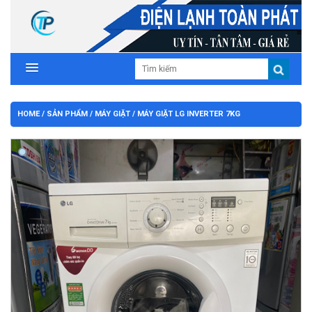
HOME
/
SẢN PHẨM
/
MÁY GIẶT
/ MÁY GIẶT LG INVERTER 7KG