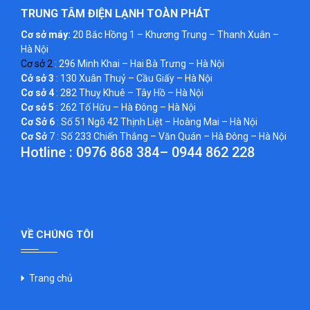
TRUNG TÂM ĐIỆN LẠNH TOÀN PHÁT
Cơ sở máy:
20 Bắc Hồng 1 – Khương Trung – Thanh Xuân –
Hà Nội
Cơ sở 2
: 296 Minh Khai – Hai Bà Trưng – Hà Nội
Cở sở 3
: 130 Xuân Thuỷ – Cầu Giấy – Hà Nội
Cơ sở 4
: 282 Thuỵ Khuê – Tây Hồ – Hà Nội
Cơ sở 5
: 262 Tố Hữu – Hà Đông – Hà Nội
Cơ Sở 6
: Số 51 Ngõ 42 Thịnh Liệt – Hoàng Mai – Hà Nội
Cơ Sở
7 : Số 233 Chiến Thắng – Văn Quán – Hà Đông – Hà Nội
Hotline :
0976 868 384
–
0944 862 228
VỀ CHÚNG TÔI
Trang chủ