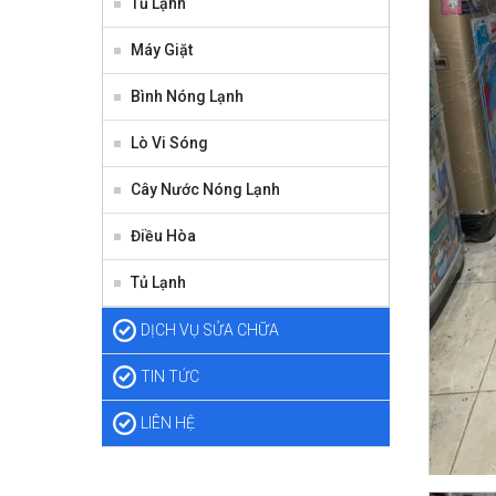
Tủ Lạnh
Máy Giặt
Bình Nóng Lạnh
Lò Vi Sóng
Cây Nước Nóng Lạnh
Điều Hòa
Tủ Lạnh
DỊCH VỤ SỬA CHỮA
TIN TỨC
LIÊN HỆ