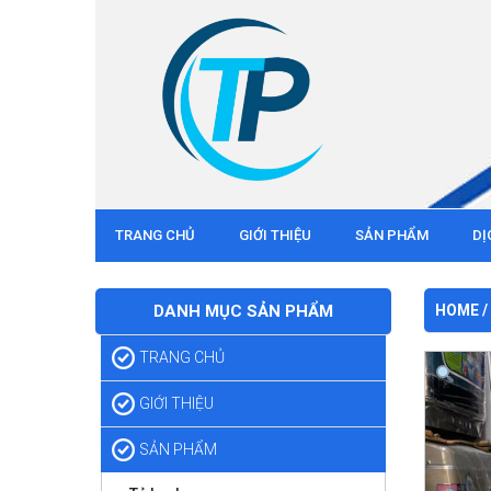
TRANG CHỦ
GIỚI THIỆU
SẢN PHẨM
DỊ
DANH MỤC SẢN PHẨM
HOME
/
TRANG CHỦ
GIỚI THIỆU
SẢN PHẨM