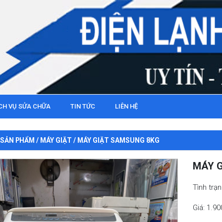
CH VỤ SỬA CHỮA
TIN TỨC
LIÊN HỆ
SẢN PHẨM
/
MÁY GIẶT
/ MÁY GIẶT SAMSUNG 8KG
MÁY 
Tình trạ
Giá: 1.9