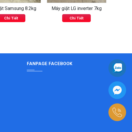
ặt Samsung 8.2kg
Máy giặt LG inverter 7kg
Máy 
Chi Tiết
Chi Tiết
FANPAGE FACEBOOK