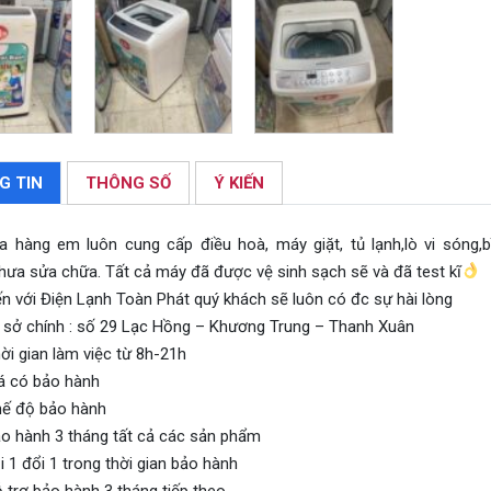
G TIN
THÔNG SỐ
Ý KIẾN
a hàng em luôn cung cấp điều hoà, máy giặt, tủ lạnh,lò vi sóng
hưa sửa chữa. Tất cả máy đã được vệ sinh sạch sẽ và đã test kĩ
n với Điện Lạnh Toàn Phát quý khách sẽ luôn có đc sự hài lòng
 sở chính : số 29 Lạc Hồng – Khương Trung – Thanh Xuân
ời gian làm việc từ 8h-21h
á có bảo hành
ế độ bảo hành
o hành 3 tháng tất cả các sản phẩm
 1 đổi 1 trong thời gian bảo hành
 trợ bảo hành 3 tháng tiếp theo