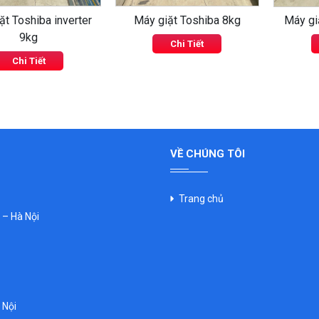
ặt Toshiba inverter
Máy giặt Toshiba 8kg
Máy gi
9kg
Chi Tiết
Chi Tiết
VỀ CHÚNG TÔI
Trang chủ
– Hà Nội
 Nội