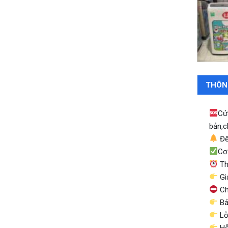
THÔN
Cử
bản,c
Đế
Cơ
Th
Gi
Ch
Bả
Lỗi
Hỗ