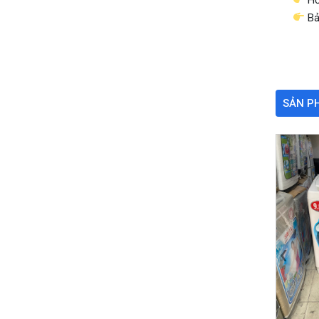
Bả
SẢN P
‹