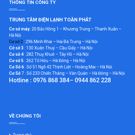
THÔNG TIN CÔNG TY
TRUNG TÂM ĐIỆN LẠNH TOÀN PHÁT
Cơ sở máy:
20 Bắc Hồng 1 – Khương Trung – Thanh Xuân –
Hà Nội
Cơ sở 2
: 296 Minh Khai – Hai Bà Trưng – Hà Nội
Cở sở 3
: 130 Xuân Thuỷ – Cầu Giấy – Hà Nội
Cơ sở 4
: 282 Thuỵ Khuê – Tây Hồ – Hà Nội
Cơ sở 5
: 262 Tố Hữu – Hà Đông – Hà Nội
Cơ Sở 6
: Số 51 Ngõ 42 Thịnh Liệt – Hoàng Mai – Hà Nội
Cơ Sở
7 : Số 233 Chiến Thắng – Văn Quán – Hà Đông – Hà Nội
Hotline :
0976 868 384
–
0944 862 228
VỀ CHÚNG TÔI
Trang chủ