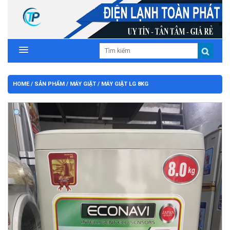
HOME
/
SẢN PHẨM
/
MÁY GIẶT
/ MÁY GIẶT LG 8KG