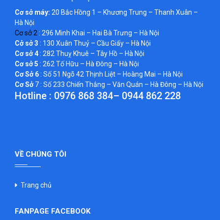
Cơ sở máy:
20 Bắc Hồng 1 – Khương Trung – Thanh Xuân –
Hà Nội
Cơ sở 2
: 296 Minh Khai – Hai Bà Trưng – Hà Nội
Cở sở 3
: 130 Xuân Thuỷ – Cầu Giấy – Hà Nội
Cơ sở 4
: 282 Thuỵ Khuê – Tây Hồ – Hà Nội
Cơ sở 5
: 262 Tố Hữu – Hà Đông – Hà Nội
Cơ Sở 6
: Số 51 Ngõ 42 Thịnh Liệt – Hoàng Mai – Hà Nội
Cơ Sở
7 : Số 233 Chiến Thắng – Văn Quán – Hà Đông – Hà Nội
Hotline :
0976 868 384
–
0944 862 228
VỀ CHÚNG TÔI
Trang chủ
FANPAGE FACEBOOK