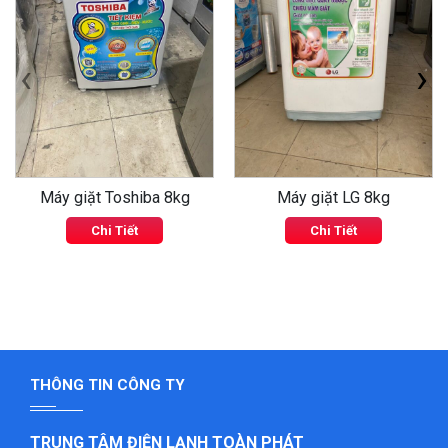
‹
›
Máy giặt Toshiba 8kg
Máy giặt LG 8kg
Chi Tiết
Chi Tiết
THÔNG TIN CÔNG TY
TRUNG TÂM ĐIỆN LẠNH TOÀN PHÁT