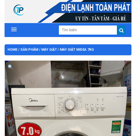
HOME
/
SẢN PHẨM
/
MÁY GIẶT
/ MÁY GIẶT MIDEA 7KG