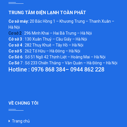
TRUNG TÂM ĐIỆN LẠNH TOÀN PHÁT
Cơ sở máy:
20 Bắc Hồng 1 – Khương Trung – Thanh Xuân –
Hà Nội
Cơ sở 2
: 296 Minh Khai – Hai Bà Trưng – Hà Nội
Cở sở 3
: 130 Xuân Thuỷ – Cầu Giấy – Hà Nội
Cơ sở 4
: 282 Thuỵ Khuê – Tây Hồ – Hà Nội
Cơ sở 5
: 262 Tố Hữu – Hà Đông – Hà Nội
Cơ Sở 6
: Số 51 Ngõ 42 Thịnh Liệt – Hoàng Mai – Hà Nội
Cơ Sở
7 : Số 233 Chiến Thắng – Văn Quán – Hà Đông – Hà Nội
Hotline :
0976 868 384
–
0944 862 228
VỀ CHÚNG TÔI
Trang chủ