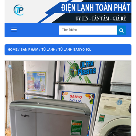
HOME
/
SẢN PHẨM
/
TỦ LẠNH
/ TỦ LẠNH SANYO 90L