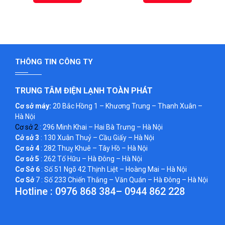
THÔNG TIN CÔNG TY
TRUNG TÂM ĐIỆN LẠNH TOÀN PHÁT
Cơ sở máy:
20 Bắc Hồng 1 – Khương Trung – Thanh Xuân –
Hà Nội
Cơ sở 2
: 296 Minh Khai – Hai Bà Trưng – Hà Nội
Cở sở 3
: 130 Xuân Thuỷ – Cầu Giấy – Hà Nội
Cơ sở 4
: 282 Thuỵ Khuê – Tây Hồ – Hà Nội
Cơ sở 5
: 262 Tố Hữu – Hà Đông – Hà Nội
Cơ Sở 6
: Số 51 Ngõ 42 Thịnh Liệt – Hoàng Mai – Hà Nội
Cơ Sở
7 : Số 233 Chiến Thắng – Văn Quán – Hà Đông – Hà Nội
Hotline :
0976 868 384
–
0944 862 228