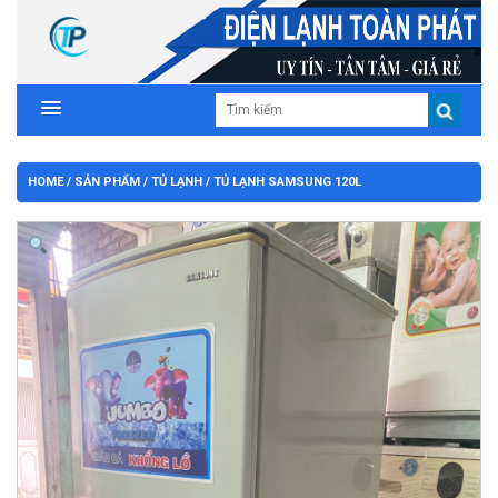
HOME
/
SẢN PHẨM
/
TỦ LẠNH
/ TỦ LẠNH SAMSUNG 120L