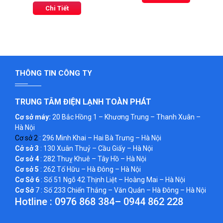
Chi Tiết
THÔNG TIN CÔNG TY
TRUNG TÂM ĐIỆN LẠNH TOÀN PHÁT
Cơ sở máy:
20 Bắc Hồng 1 – Khương Trung – Thanh Xuân –
Hà Nội
Cơ sở 2
: 296 Minh Khai – Hai Bà Trưng – Hà Nội
Cở sở 3
: 130 Xuân Thuỷ – Cầu Giấy – Hà Nội
Cơ sở 4
: 282 Thuỵ Khuê – Tây Hồ – Hà Nội
Cơ sở 5
: 262 Tố Hữu – Hà Đông – Hà Nội
Cơ Sở 6
: Số 51 Ngõ 42 Thịnh Liệt – Hoàng Mai – Hà Nội
Cơ Sở
7 : Số 233 Chiến Thắng – Văn Quán – Hà Đông – Hà Nội
Hotline :
0976 868 384
–
0944 862 228