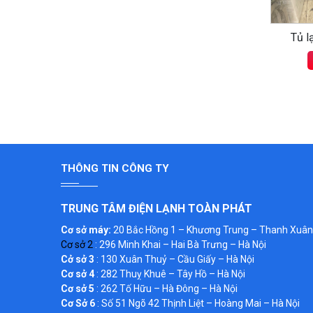
Tủ l
THÔNG TIN CÔNG TY
TRUNG TÂM ĐIỆN LẠNH TOÀN PHÁT
Cơ sở máy:
20 Bắc Hồng 1 – Khương Trung – Thanh Xuân 
Cơ sở 2
: 296 Minh Khai – Hai Bà Trưng – Hà Nội
Cở sở 3
: 130 Xuân Thuỷ – Cầu Giấy – Hà Nội
Cơ sở 4
: 282 Thuỵ Khuê – Tây Hồ – Hà Nội
Cơ sở 5
: 262 Tố Hữu – Hà Đông – Hà Nội
Cơ Sở 6
: Số 51 Ngõ 42 Thịnh Liệt – Hoàng Mai – Hà Nội