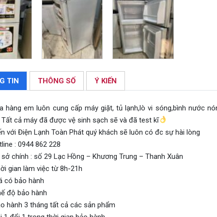
G TIN
THÔNG SỐ
Ý KIẾN
a hàng em luôn cung cấp máy giặt, tủ lạnh,lò vi sóng,bình nước n
 Tất cả máy đã được vệ sinh sạch sẽ và đã test kĩ
n với Điện Lạnh Toàn Phát quý khách sẽ luôn có đc sự hài lòng
line : 0944 862 228
 sở chính : số 29 Lạc Hồng – Khương Trung – Thanh Xuân
ời gian làm việc từ 8h-21h
á có bảo hành
ế độ bảo hành
o hành 3 tháng tất cả các sản phẩm
 1 đổi 1 trong thời gian bảo hành