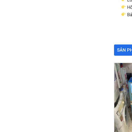
Hỗ
Bả
SẢN P
‹