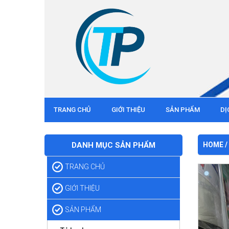
TRANG CHỦ
GIỚI THIỆU
SẢN PHẨM
DỊ
DANH MỤC SẢN PHẨM
HOME
/
TRANG CHỦ
GIỚI THIỆU
SẢN PHẨM