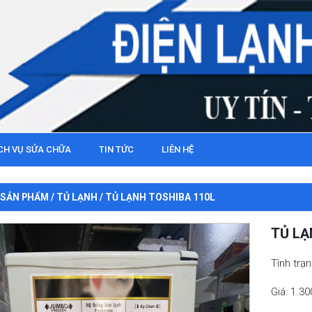
CH VỤ SỬA CHỮA
TIN TỨC
LIÊN HỆ
SẢN PHẨM
/
TỦ LẠNH
/ TỦ LẠNH TOSHIBA 110L
TỦ LẠ
Tình trạ
Giá: 1.3