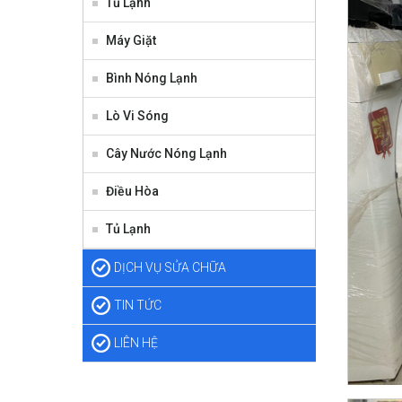
Tủ Lạnh
Máy Giặt
Bình Nóng Lạnh
Lò Vi Sóng
Cây Nước Nóng Lạnh
Điều Hòa
Tủ Lạnh
DỊCH VỤ SỬA CHỮA
TIN TỨC
LIÊN HỆ