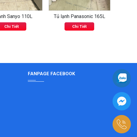
ạnh Sanyo 110L
Tủ lạnh Panasonic 165L
Tủ lạ
Chi Tiết
Chi Tiết
FANPAGE FACEBOOK