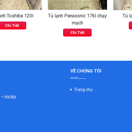
ạnh Toshiba 120l
Tủ lạnh Panasonic 176l chạy
Tủ l
mạch
Chi Tiết
Chi Tiết
VỀ CHÚNG TÔI
Trang chủ
– Hà Nội