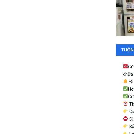
THÔN
Cử
chữa.
Đế
Hot
Cơ
Th
Gi
Ch
Bả
Lỗi