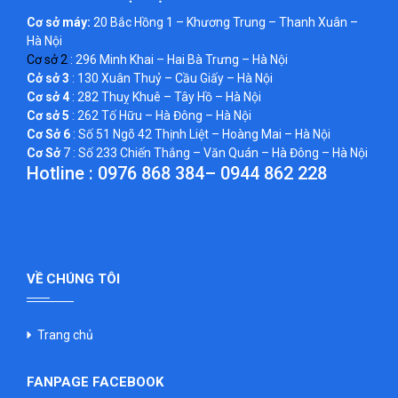
Cơ sở máy:
20 Bắc Hồng 1 – Khương Trung – Thanh Xuân –
Hà Nội
Cơ sở 2
: 296 Minh Khai – Hai Bà Trưng – Hà Nội
Cở sở 3
: 130 Xuân Thuỷ – Cầu Giấy – Hà Nội
Cơ sở 4
: 282 Thuỵ Khuê – Tây Hồ – Hà Nội
Cơ sở 5
: 262 Tố Hữu – Hà Đông – Hà Nội
Cơ Sở 6
: Số 51 Ngõ 42 Thịnh Liệt – Hoàng Mai – Hà Nội
Cơ Sở
7 : Số 233 Chiến Thắng – Văn Quán – Hà Đông – Hà Nội
Hotline :
0976 868 384
–
0944 862 228
VỀ CHÚNG TÔI
Trang chủ
FANPAGE FACEBOOK