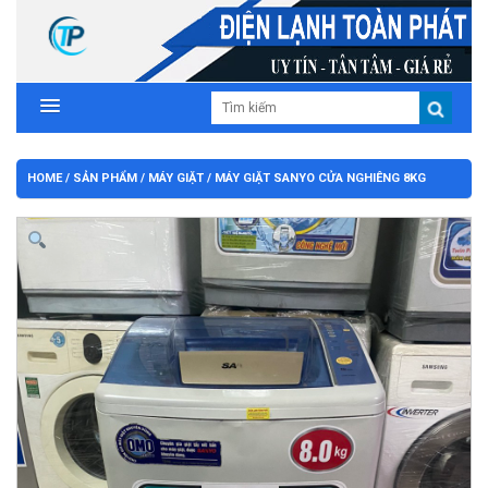
HOME
/
SẢN PHẨM
/
MÁY GIẶT
/ MÁY GIẶT SANYO CỬA NGHIÊNG 8KG