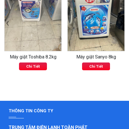
‹
›
Máy giặt Toshiba 8.2kg
Máy giặt Sanyo 8kg
Chi Tiết
Chi Tiết
THÔNG TIN CÔNG TY
TRUNG TÂM ĐIỆN LẠNH TOÀN PHÁT