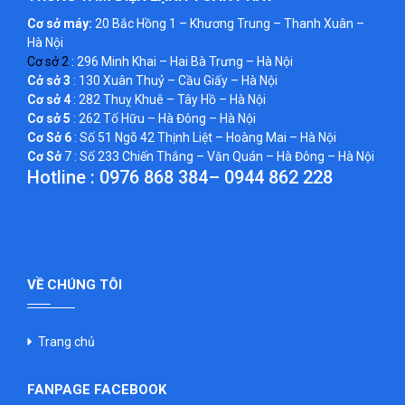
Cơ sở máy:
20 Bắc Hồng 1 – Khương Trung – Thanh Xuân –
Hà Nội
Cơ sở 2
: 296 Minh Khai – Hai Bà Trưng – Hà Nội
Cở sở 3
: 130 Xuân Thuỷ – Cầu Giấy – Hà Nội
Cơ sở 4
: 282 Thuỵ Khuê – Tây Hồ – Hà Nội
Cơ sở 5
: 262 Tố Hữu – Hà Đông – Hà Nội
Cơ Sở 6
: Số 51 Ngõ 42 Thịnh Liệt – Hoàng Mai – Hà Nội
Cơ Sở
7 : Số 233 Chiến Thắng – Văn Quán – Hà Đông – Hà Nội
Hotline :
0976 868 384
–
0944 862 228
VỀ CHÚNG TÔI
Trang chủ
FANPAGE FACEBOOK