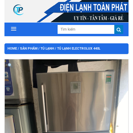
HOME
/
SẢN PHẨM
/
TỦ LẠNH
/ TỦ LẠNH ELECTROLUX 440L