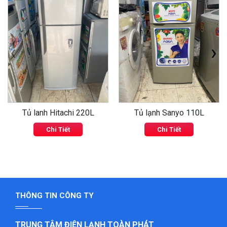
‹
›
Tủ lanh Hitachi 220L
Tủ lạnh Sanyo 110L
Chi Tiết
Chi Tiết
THÔNG TIN CÔNG TY
TRUNG TÂM ĐIỆN LẠNH TOÀN PHÁT