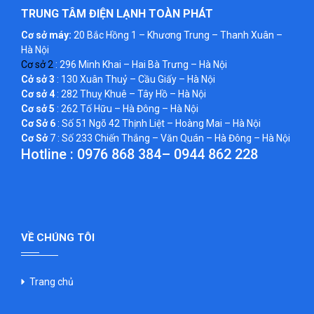
TRUNG TÂM ĐIỆN LẠNH TOÀN PHÁT
Cơ sở máy:
20 Bắc Hồng 1 – Khương Trung – Thanh Xuân –
Hà Nội
Cơ sở 2
: 296 Minh Khai – Hai Bà Trưng – Hà Nội
Cở sở 3
: 130 Xuân Thuỷ – Cầu Giấy – Hà Nội
Cơ sở 4
: 282 Thuỵ Khuê – Tây Hồ – Hà Nội
Cơ sở 5
: 262 Tố Hữu – Hà Đông – Hà Nội
Cơ Sở 6
: Số 51 Ngõ 42 Thịnh Liệt – Hoàng Mai – Hà Nội
Cơ Sở
7 : Số 233 Chiến Thắng – Văn Quán – Hà Đông – Hà Nội
Hotline :
0976 868 384
–
0944 862 228
VỀ CHÚNG TÔI
Trang chủ