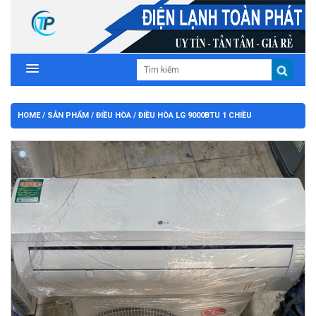
HOME
/
SẢN PHẨM
/
ĐIỀU HÒA
/ ĐIỀU HÒA LG 9000BTU 1 CHIỀU