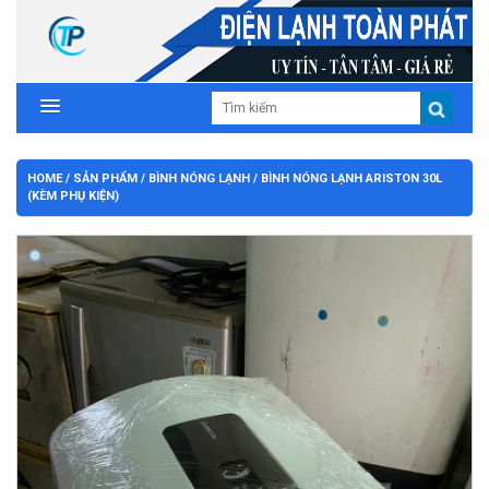
HOME
/
SẢN PHẨM
/
BÌNH NÓNG LẠNH
/ BÌNH NÓNG LẠNH ARISTON 30L
(KÈM PHỤ KIỆN)