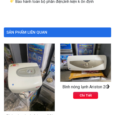
Bảo hành toàn bộ phần điện,linh kiện k ổn định
SẢN PHẨM LIÊN QUAN
‹
›
Bình nóng lạnh Ariston 20l
Chi Tiết