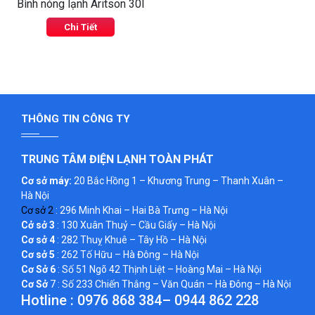
Bình nóng lạnh Aritson 30l
Chi Tiết
THÔNG TIN CÔNG TY
TRUNG TÂM ĐIỆN LẠNH TOÀN PHÁT
Cơ sở máy:
20 Bắc Hồng 1 – Khương Trung – Thanh Xuân –
Hà Nội
Cơ sở 2
: 296 Minh Khai – Hai Bà Trưng – Hà Nội
Cở sở 3
: 130 Xuân Thuỷ – Cầu Giấy – Hà Nội
Cơ sở 4
: 282 Thuỵ Khuê – Tây Hồ – Hà Nội
Cơ sở 5
: 262 Tố Hữu – Hà Đông – Hà Nội
Cơ Sở 6
: Số 51 Ngõ 42 Thịnh Liệt – Hoàng Mai – Hà Nội
Cơ Sở
7 : Số 233 Chiến Thắng – Văn Quán – Hà Đông – Hà Nội
Hotline :
0976 868 384
–
0944 862 228